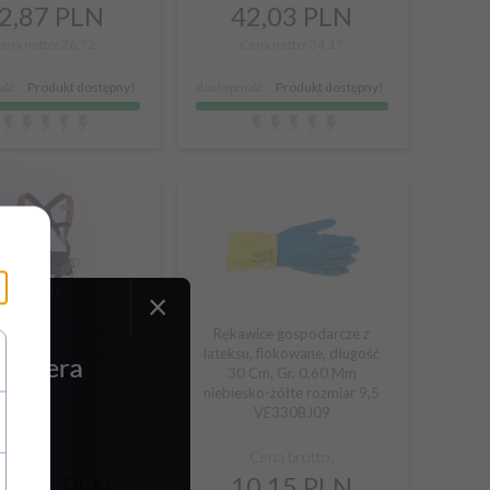
2,
87
PLN
42,
03
PLN
ena netto: 26,72
Cena netto: 34,17
ść:
Produkt dostępny!
dostepność:
Produkt dostępny!
rycznych.
×
ki z pasem 4 punkty
Rękawice gospodarcze z
zepowe 2 klamry
lateksu, flokowane, długość
cyjne boczne XL/XXL
30 Cm, Gr. 0,60 Mm
HAR14XX
niebiesko-żółte rozmiar 9,5
VE330BJ09
Cena brutto:
Cena brutto:
90,
06
PLN
10,
15
PLN