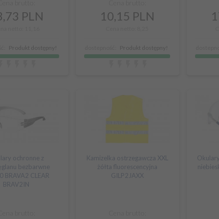
Cena brutto:
Cena brutto:
,
73
PLN
10,
15
PLN
1
na netto: 11,16
Cena netto: 8,25
C
ć:
Produkt dostępny!
dostepność:
Produkt dostępny!
dostepno
lary ochronne z
Kamizelka ostrzegawcza XXL
Okulary
ęglanu bezbarwne
żółta fluorescencyjna
niebie
0 BRAVA2 CLEAR
GILP2JAXX
BRAV2IN
Cena brutto:
Cena brutto: