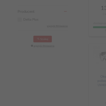
13
Producent
Ce
Delta Plus
dostepnoś
wyczyść filtrowanie
Szukaj
wyczyść filtrowanie
Oku
poliw
UV40