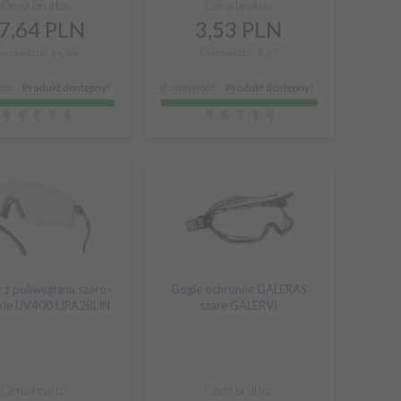
Cena brutto:
Cena brutto:
7,
64
PLN
3,
53
PLN
ena netto: 14,34
Cena netto: 2,87
ść:
Produkt dostępny!
dostepność:
Produkt dostępny!
 z poliwęglanu szaro-
Gogle ochronne GALERAS
skie UV400 LIPA2BLIN
szare GALERVI
Cena brutto:
Cena brutto: