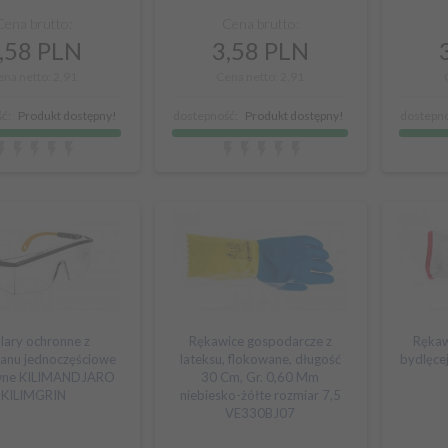
Cena brutto:
Cena brutto:
,
58
PLN
3,
58
PLN
ena netto: 2,91
Cena netto: 2,91
ć:
Produkt dostępny!
dostepność:
Produkt dostępny!
dostepno
lary ochronne z
Rękawice gospodarcze z
Rękaw
lanu jednoczęściowe
lateksu, flokowane, długość
bydlęce
wne KILIMANDJARO
30 Cm, Gr. 0,60 Mm
KILIMGRIN
niebiesko-żółte rozmiar 7,5
VE330BJ07