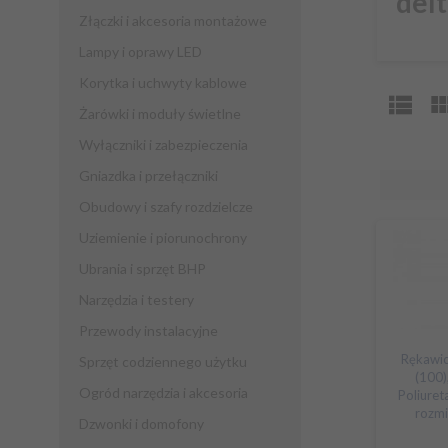
delt
Złączki i akcesoria montażowe
Lampy i oprawy LED
Korytka i uchwyty kablowe
Żarówki i moduły świetlne
Wyłączniki i zabezpieczenia
Gniazdka i przełączniki
Obudowy i szafy rozdzielcze
Uziemienie i piorunochrony
Ubrania i sprzęt BHP
Narzędzia i testery
Przewody instalacyjne
Rękawic
Sprzęt codziennego użytku
(100)
Ogród narzędzia i akcesoria
Poliuret
rozm
Dzwonki i domofony