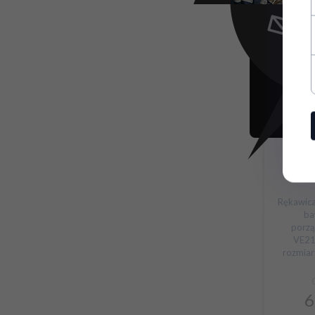
Ce
dostepnoś
Rękawica
ba
porz
VE210
rozmia
6