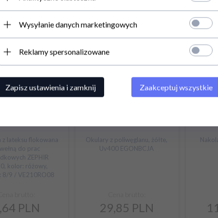
na netto: 11,53
Cena netto: 11,53
Ce
Podaj adres e-mail
Wysyłanie danych marketingowych
ć:
Produkt dostępny!
dostepność:
Produkt dostępny!
dostepno
Reklamy spersonalizowane
Zapisz ustawienia i zamknij
Zaakceptuj wszystkie
 z lateksu flokowana
Okulary z poliwęglanu, żółte,
Nakola
wełną do prac
Uv400 EGONBCJA
ądkowych ZEPHIR
, kolor: różowy,
r: 8/9 / VE210RO08
Cena brutto:
Cena brutto:
,
64
PLN
29,
85
PLN
1