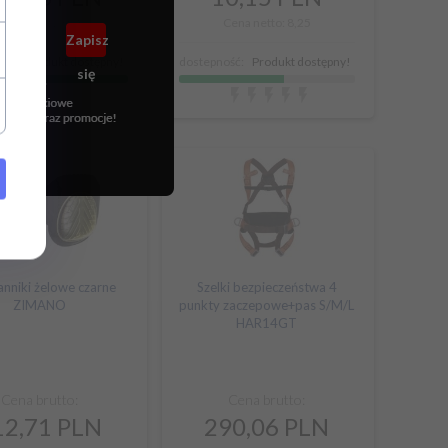
na netto: 235,82
Cena netto: 8,25
ść:
Produkt dostępny!
dostepność:
Produkt dostępny!
nniki żelowe czarne
Szelki bezpieczeństwa 4
ZIMANO
punkty zaczepowe+pas S/M/L
HAR14GT
Cena brutto:
Cena brutto:
12,
71
PLN
290,
06
PLN