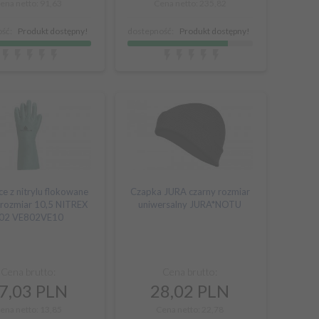
ena netto: 91,63
Cena netto: 235,82
ść:
Produkt dostępny!
dostepność:
Produkt dostępny!
e z nitrylu flokowane
Czapka JURA czarny rozmiar
 rozmiar 10,5 NITREX
uniwersalny JURA*NOTU
02 VE802VE10
Cena brutto:
Cena brutto:
7,
03
PLN
28,
02
PLN
ena netto: 13,85
Cena netto: 22,78