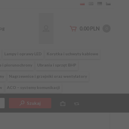
og
0.00
PLN
0
Lampy i oprawy LED
Korytka i uchwyty kablowe
e i piorunochrony
Ubrania i sprzęt BHP
ny
Nagrzewnice i grzejniki oraz wentylatory
w
ACO – systemy komunikacji
Szukaj