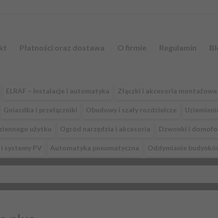
kt
Płatności oraz dostawa
O firmie
Regulamin
Bl
ELRAF – Instalacje i automatyka
Złączki i akcesoria montażowe
Gniazdka i przełączniki
Obudowy i szafy rozdzielcze
Uziemieni
ziennego użytku
Ogród narzędzia i akcesoria
Dzwonki i domofo
i systemy PV
Automatyka pneumatyczna
Oddymianie budynkó