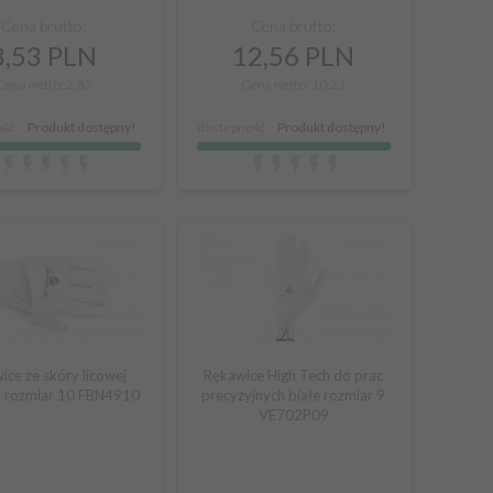
Cena brutto:
Cena brutto:
3,
53
PLN
12,
56
PLN
Cena netto: 2,87
Cena netto: 10,21
ść:
Produkt dostępny!
dostepność:
Produkt dostępny!
ice ze skóry licowej
Rękawice High Tech do prac
j rozmiar 10 FBN4910
precyzyjnych białe rozmiar 9
VE702P09