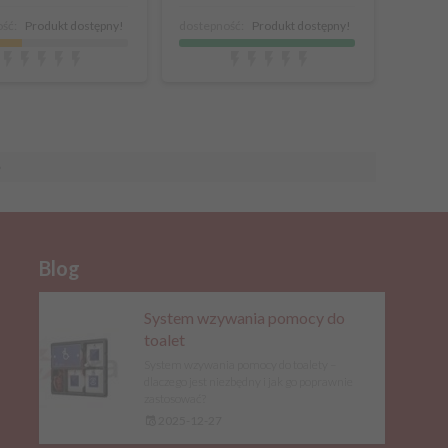
ść:
Produkt dostępny!
dostepność:
Produkt dostępny!
»
Blog
System wzywania pomocy do
toalet
System wzywania pomocy do toalety –
dlaczego jest niezbędny i jak go poprawnie
zastosować?
2025-12-27