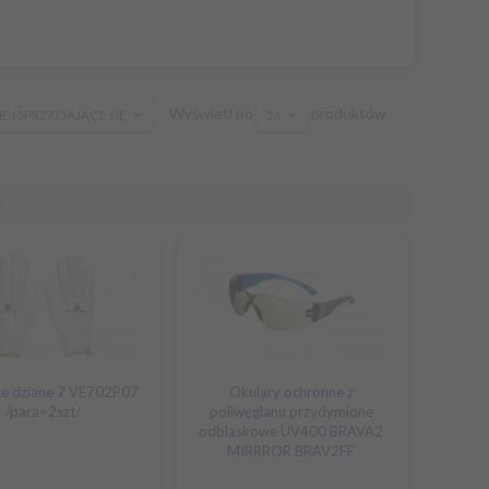
pop
Wyświetl po
produktów
IEJ SPRZEDAJĄCE SIĘ
24
»
e dziane 7 VE702P07
Okulary ochronne z
/para=2szt/
poliwęglanu przydymione
odblaskowe UV400 BRAVA2
MIRRROR BRAV2FF