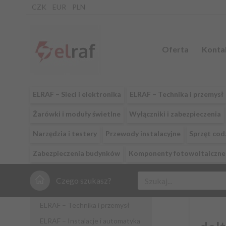
CZK
EUR
PLN
Oferta
Konta
ELRAF – Sieci i elektronika
ELRAF – Technika i przemysł
Żarówki i moduły świetlne
Wyłączniki i zabezpieczenia
Narzędzia i testery
Przewody instalacyjne
Sprzęt cod
Zabezpieczenia budynków
Komponenty fotowoltaiczne 
Czego szukasz?
ELRAF – Sieci i elektronika
ELRAF – Technika i przemysł
ELRAF – Instalacje i automatyka