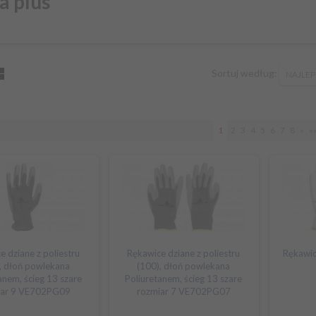
a plus
sort
Sortuj według:
NAJLEP
1
2
3
4
5
6
7
8
»
»
e dziane z poliestru
Rękawice dziane z poliestru
Rękawic
, dłoń powlekana
(100), dłoń powlekana
anem, ścieg 13 szare
Poliuretanem, ścieg 13 szare
iar 9 VE702PG09
rozmiar 7 VE702PG07