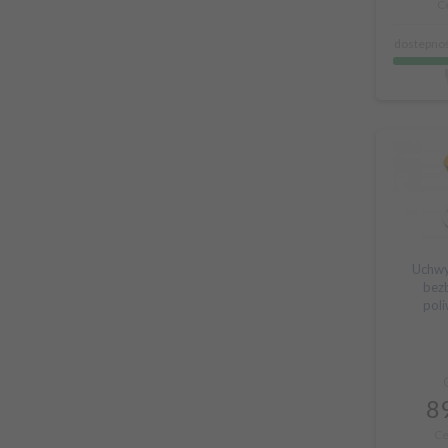
C
dostepnoś
Uchwy
bez
pol
89
Ce