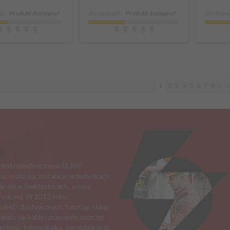
ć:
Produkt dostępny!
dostepność:
Produkt dostępny!
dostepno
1
2
3
4
5
6
7
8
»
»
i elektrotechnicznymi ELRAF
u, realizując instalacje w budynkach
je się w Świebodzicach, a nasz
echniczną. W 2013 roku
 elektrotechnicznych, tworząc sklep
ich jak kable i przewody, osprzęt
tlenie, fotowoltaika, narzędzia oraz