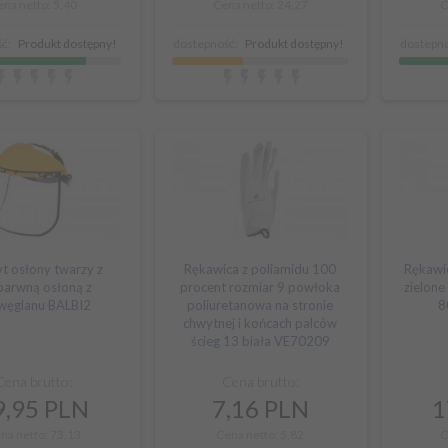
ena netto: 5,40
Cena netto: 24,27
C
ć:
Produkt dostępny!
dostepność:
Produkt dostępny!
dostepno
t osłony twarzy z
Rękawica z poliamidu 100
Rękawic
barwną osłoną z
procent rozmiar 9 powłoka
zielone
iwęglanu BALBI2
poliuretanowa na stronie
8
chwytnej i końcach palców
ścieg 13 biała VE70209
Cena brutto:
Cena brutto:
,
95
PLN
7,
16
PLN
1
na netto: 73,13
Cena netto: 5,82
C