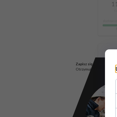
11
C
dostepnoś
Zapisz się do newsletter
Otrzymuj informacje o no
Rękawic
fluore
chwytna
czar
roz
14