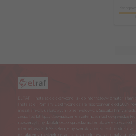
dostepnoś
ELRAF – instalacje elektryczne i sklep internetowy z materiałam
Instalacje i Pomiary Elektryczne działa nieprzerwanie od 2009 rok
mieszkalnych, usługowych i przemysłowych. Siedziba firmy znajdu
zespół od lat łączy doświadczenie, rzetelność i fachową wiedzę t
rozszerzyliśmy działalność o sprzedaż materiałów elektrycznych i
internetowy ELRAF. Oferujemy szeroki asortyment produktów, tak
instalacyjny, rozdzielnice, aparatura modułowa, automatyka, oświe