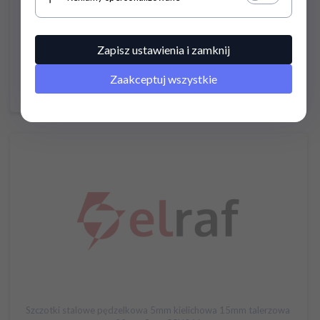
Nawiertak 4,5-12mm WF2545000
Zapisz ustawienia i zamknij
Cena brutto:
28,
68
PLN
Zaakceptuj wszystkie
Cena netto: 23,32
Szczotki stalowe pędzelkowa 5mm kielichowa 15mm talerzowa