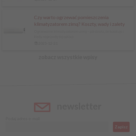
Czy warto ogrzewać pomieszczenia
klimatyzatorem zimą? Koszty, wady i zalety
Ogrzewanie klimatyzatorem zimą – jak działa, ile kosztuje i
kiedy naprawdę się opłaca
2025-12-21
zobacz wszystkie wpisy
newsletter
Podaj adres e-mail
Zapisz