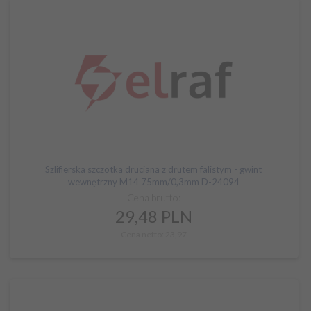
Szlifierska szczotka druciana z drutem falistym - gwint
wewnętrzny M14 75mm/0,3mm D-24094
Cena brutto:
29,
48
PLN
Cena netto: 23,97