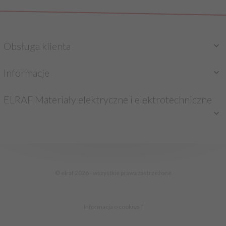
Obsługa klienta
Informacje
ELRAF Materiały elektryczne i elektrotechniczne
sklep@elraf.pl
© elraf 2026 - wszystkie prawa zastrzeżone
Informacja o cookies
|