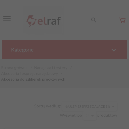
Kategorie
Strona główna
Narzędzia i testery
Akcesoria i osprzęt narzędziowy
Akcesoria do szlifierek precyzyjnych
sort
Sortuj według:
NAJLEPIEJ SPRZEDAJĄCE SIĘ
pop
Wyświetl po
produktów
24