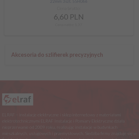
22mm 3szt. 55H066
Cena brutto:
6,
60
PLN
Cena netto: 5,37
Akcesoria do szlifierek precyzyjnych
ELRAF – instalacje elektryczne i sklep internetowy z materiałami
elektrotechnicznymi ELRAF Instalacje i Pomiary Elektryczne działa
nieprzerwanie od 2009 roku, realizując instalacje w budynkach
mieszkalnych, usługowych i przemysłowych. Siedziba firmy znajduje się w