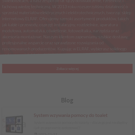
Świebodzicach, a nasz zespół od lat łączy doświadczenie, rzetelność i
fachową wiedzę techniczną. W 2013 roku rozszerzyliśmy działalność o
sprzedaż materiałów elektrycznych i elektrotechnicznych, tworząc sklep
internetowy ELRAF. Oferujemy szeroki asortyment produktów, takich
jak kable i przewody, osprzęt instalacyjny, rozdzielnice, aparatura
modułowa, automatyka, oświetlenie, fotowoltaika, narzędzia oraz
akcesoria montażowe. Naszym klientom zapewniamy szybkie dostawy,
profesjonalne wsparcie oraz sprawdzone rozwiązania od
renomowanych producentów. Kupując w ELRAF, wybierasz solidnego
partnera z wieloletnim doświadczeniem w branży elektrycznej.
Zobacz więcej
Blog
System wzywania pomocy do toalet
System wzywania pomocy do toalety – dlaczego jest niezbędny
i jak go poprawnie zastosować?
2025-12-27