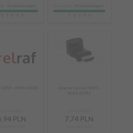
ść:
Produkt dostępny!
dostepność:
Produkt dostępny!
r HDMI - HDMI 68688
Adapter kątowy HDMI -
HDMI 68782
Cena brutto:
Cena brutto:
5,
94
PLN
7,
74
PLN
Cena netto: 4,83
Cena netto: 6,29