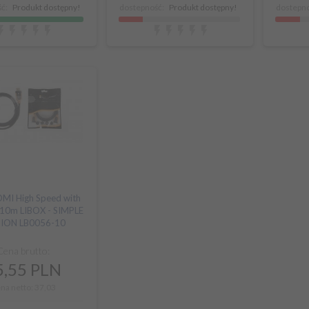
ć:
Produkt dostępny!
dostepność:
Produkt dostępny!
dostepno
DMI High Speed with
 10m LIBOX - SIMPLE
TION LB0056-10
Cena brutto:
,
55
PLN
na netto: 37,03