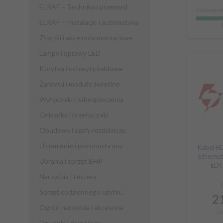
ELRAF – Technika i przemysł
dostepnoś
ELRAF – Instalacje i automatyka
Złączki i akcesoria montażowe
Lampy i oprawy LED
Korytka i uchwyty kablowe
Żarówki i moduły świetlne
Wyłączniki i zabezpieczenia
Gniazdka i przełączniki
Obudowy i szafy rozdzielcze
Uziemienie i piorunochrony
Kabel H
Etherne
Ubrania i sprzęt BHP
EDI
Narzędzia i testery
Sprzęt codziennego użytku
21
Ogród narzędzia i akcesoria
Ce
Dzwonki i domofony