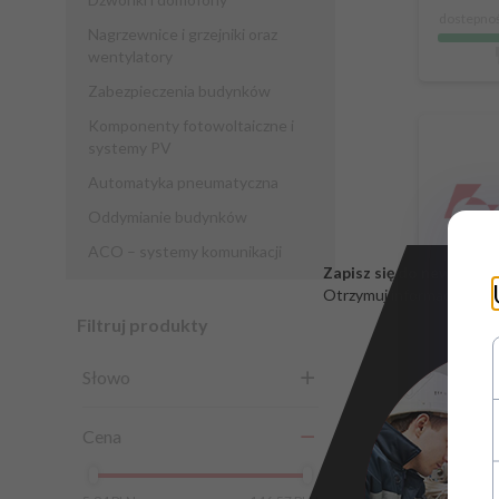
dostepnoś
Nagrzewnice i grzejniki oraz
wentylatory
Zabezpieczenia budynków
Komponenty fotowoltaiczne i
systemy PV
Automatyka pneumatyczna
Oddymianie budynków
ACO – systemy komunikacji
Zapisz się do newsletter
Otrzymuj informacje o no
Filtruj produkty
Adapt
Słowo
Cena
8
C