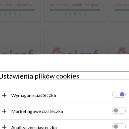
ć:
Produkt dostępny!
dostepność:
Produkt dostępny!
dostepno
a i zyskaj więcej!
Ustawienia plików cookies
wych produktach, promocjach oraz poradach dotyczących instalacji elekt
er kątowy HDMI -
Adapter HDMI - micro HDMI
Adapte
HDMI 51727
68842
Wymagane ciasteczka
Cena brutto:
Cena brutto:
Marketingowe ciasteczka
,
98
PLN
7,
74
PLN
ena netto: 7,30
Cena netto: 6,29
Analityczne ciasteczka