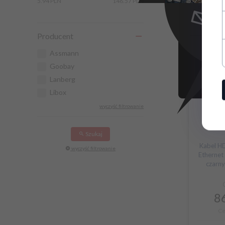
5.94 PLN
146.57 PLN
dostepnoś
Producent
Assmann
Goobay
Lanberg
Libox
wyczyść filtrowanie
Szukaj
Kabel H
wyczyść filtrowanie
Ethernet
czarn
86
Ce