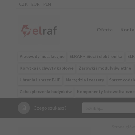
CZK
EUR
PLN
Oferta
Konta
Przewody instalacyjne
ELRAF – Sieci i elektronika
ELR
Korytka i uchwyty kablowe
Żarówki i moduły świetlne
Ubrania i sprzęt BHP
Narzędzia i testery
Sprzęt codzi
Zabezpieczenia budynków
Komponenty fotowoltaiczne 
Czego szukasz?
Strona głó