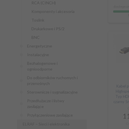
RCA (CINCH)
dostepnoś
Komponenty i akcesoria
Toslink
Drukarkowe i PS/2
BNC
Energetyczne
Instalacyjne
Bezhalogenowe i
ognioodporne
Do odbiorników ruchomych i
przenośnych
Kabel 
Highspe
Sterownicze i sygnalizacyjne
Typ HD
Przedłużacze i listwy
czarny 
zasilające
11
Przyłączeniowe zasilające
C
ELRAF – Sieci i elektronika