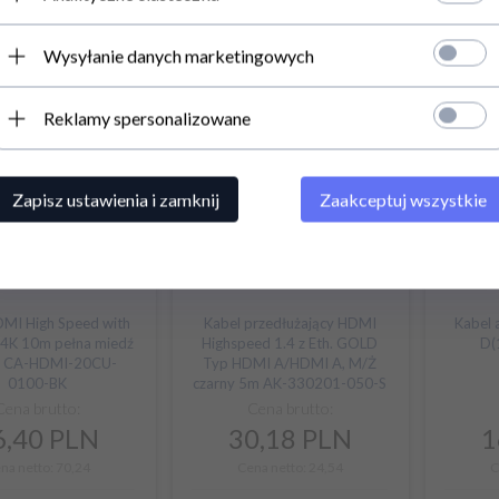
ć:
Produkt dostępny!
dostepność:
Produkt dostępny!
dostepno
Podaj adres e-mail
Wysyłanie danych marketingowych
Reklamy spersonalizowane
Zapisz ustawienia i zamknij
Zaakceptuj wszystkie
DMI High Speed with
Kabel przedłużający HDMI
Kabel 
 4K 10m pełna miedź
Highspeed 1.4 z Eth. GOLD
D(
y CA-HDMI-20CU-
Typ HDMI A/HDMI A, M/Ż
0100-BK
czarny 5m AK-330201-050-S
Cena brutto:
Cena brutto:
,
40
PLN
30,
18
PLN
1
na netto: 70,24
Cena netto: 24,54
C