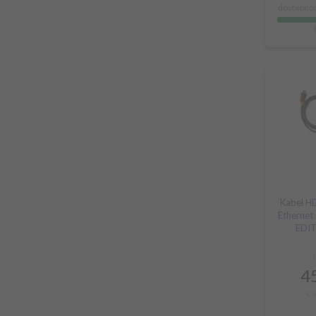
dostepnoś
Kabel H
Ethernet
EDI
45
Ce