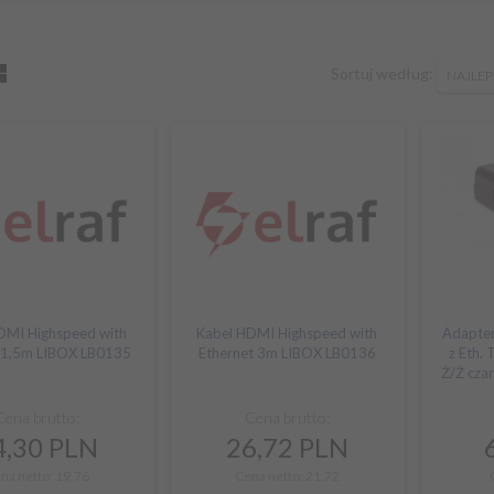
sort
Sortuj według:
NAJLEP
DMI Highspeed with
Kabel HDMI Highspeed with
Adapter
t 1,5m LIBOX LB0135
Ethernet 3m LIBOX LB0136
z Eth.
Ż/Ż cza
Cena brutto:
Cena brutto:
,
30
PLN
26,
72
PLN
na netto: 19,76
Cena netto: 21,72