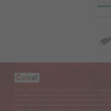
dostepnoś
ELRAF – instalacje elektryczne i sklep internetowy z materiałam
Instalacje i Pomiary Elektryczne działa nieprzerwanie od 2009 rok
mieszkalnych, usługowych i przemysłowych. Siedziba firmy znajdu
zespół od lat łączy doświadczenie, rzetelność i fachową wiedzę t
rozszerzyliśmy działalność o sprzedaż materiałów elektrycznych i