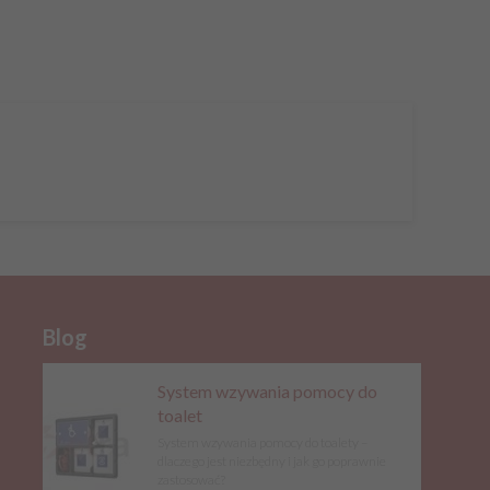
Blog
System wzywania pomocy do
toalet
System wzywania pomocy do toalety –
dlaczego jest niezbędny i jak go poprawnie
zastosować?