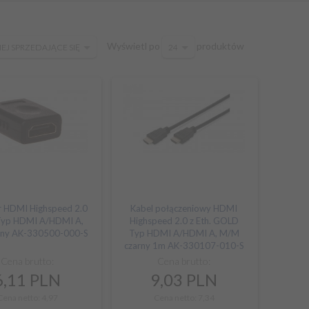
pop
Wyświetl po
produktów
IEJ SPRZEDAJĄCE SIĘ
24
 HDMI Highspeed 2.0
Kabel połączeniowy HDMI
 Typ HDMI A/HDMI A,
Highspeed 2.0 z Eth. GOLD
rny AK-330500-000-S
Typ HDMI A/HDMI A, M/M
czarny 1m AK-330107-010-S
Cena brutto:
Cena brutto:
6,
11
PLN
9,
03
PLN
Cena netto: 4,97
Cena netto: 7,34