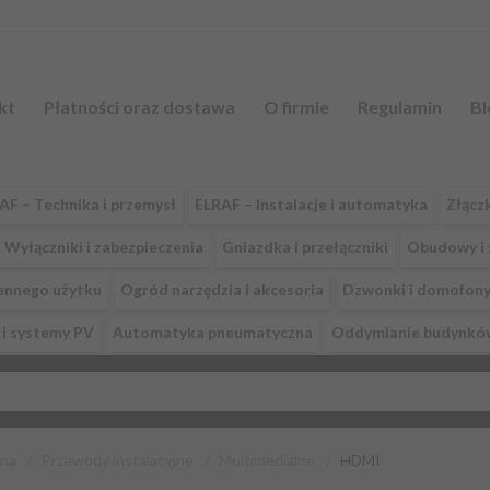
kt
Płatności oraz dostawa
O firmie
Regulamin
Bl
AF – Technika i przemysł
ELRAF – Instalacje i automatyka
Złącz
Wyłączniki i zabezpieczenia
Gniazdka i przełączniki
Obudowy i 
ennego użytku
Ogród narzędzia i akcesoria
Dzwonki i domofon
i systemy PV
Automatyka pneumatyczna
Oddymianie budynkó
wna
Przewody instalacyjne
Multimedialne
HDMI