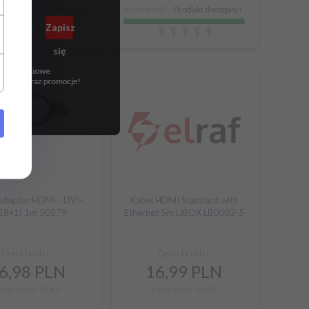
ść:
Produkt dostępny!
dostepność:
Produkt dostępny!
adapter HDMI - DVI-
Kabel HDMI Standard with
18+1) 1m 50579
Ethernet 5m LIBOX LB0002-5
Cena brutto:
Cena brutto:
6,
98
PLN
16,
99
PLN
ena netto: 13,80
Cena netto: 13,81