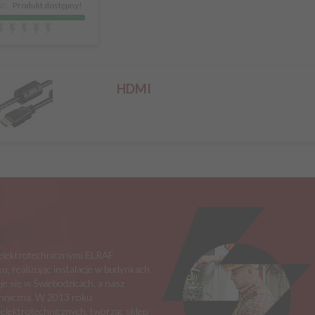
ć:
Produkt dostępny!
HDMI
i elektrotechnicznymi ELRAF
u, realizując instalacje w budynkach
je się w Świebodzicach, a nasz
echniczną. W 2013 roku
 elektrotechnicznych, tworząc sklep