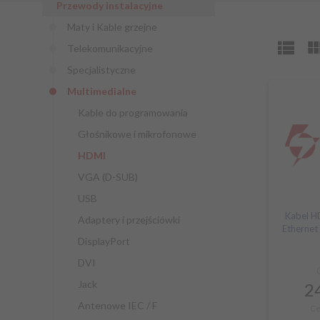
Przewody instalacyjne
Maty i Kable grzejne
Telekomunikacyjne
Specjalistyczne
Multimedialne
Kable do programowania
Głośnikowe i mikrofonowe
HDMI
VGA (D-SUB)
USB
Kabel H
Adaptery i przejściówki
Etherne
DisplayPort
DVI
Jack
24
Antenowe IEC / F
Ce