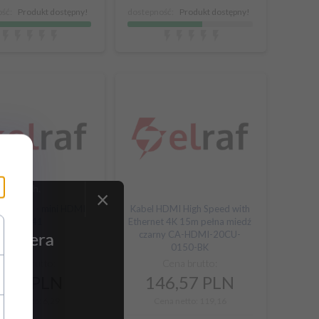
ść:
Produkt dostępny!
dostepność:
Produkt dostępny!
rycznych.
×
r HDMI - mini HDMI
Kabel HDMI High Speed with
68841
Ethernet 4K 15m pełna miedź
czarny CA-HDMI-20CU-
0150-BK
Cena brutto:
Cena brutto:
7,
74
PLN
146,
57
PLN
Cena netto: 6,29
Cena netto: 119,16