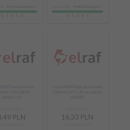
ść:
Produkt dostępny!
dostepność:
Produkt dostępny!
 HDMI Standard with
Kabel HDMI High Speed with
ernet 1,5m LIBOX
Ethernet CCS 1,8m w oplocie
LB0002-1,5
LB0039
Cena brutto:
Cena brutto:
8,
49
PLN
16,
33
PLN
Cena netto: 6,90
Cena netto: 13,28