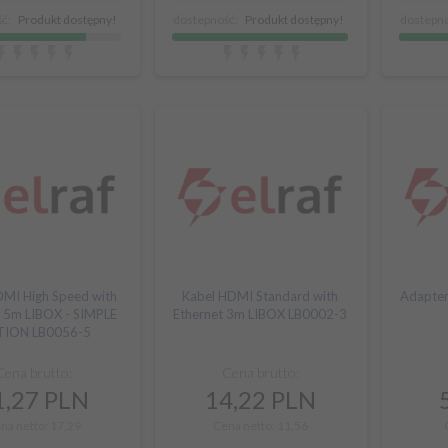
ć:
Produkt dostępny!
dostepność:
Produkt dostępny!
dostepno
DMI High Speed with
Kabel HDMI Standard with
Adapte
t 5m LIBOX - SIMPLE
Ethernet 3m LIBOX LB0002-3
TION LB0056-5
Cena brutto:
Cena brutto:
,
27
PLN
14,
22
PLN
na netto: 17,29
Cena netto: 11,56