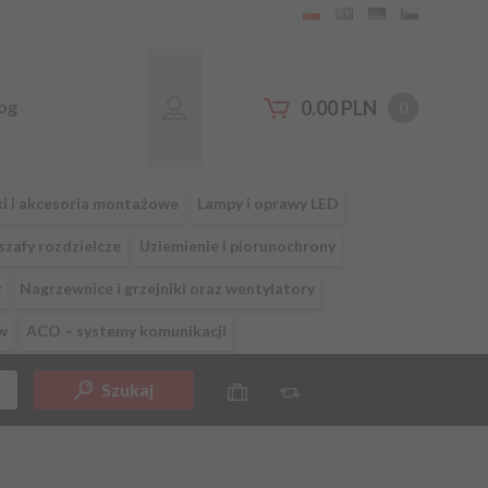
og
0.00
PLN
0
ki i akcesoria montażowe
Lampy i oprawy LED
szafy rozdzielcze
Uziemienie i piorunochrony
y
Nagrzewnice i grzejniki oraz wentylatory
w
ACO – systemy komunikacji
Szukaj