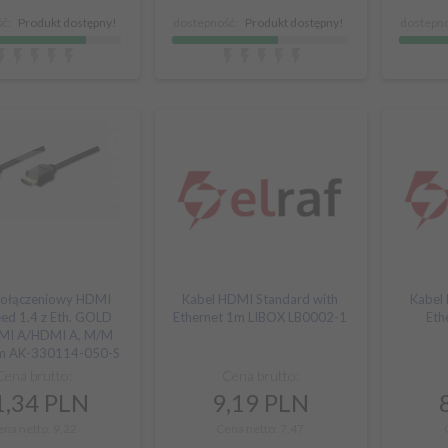
ć:
Produkt dostępny!
dostepność:
Produkt dostępny!
dostepno
połączeniowy HDMI
Kabel HDMI Standard with
Kabel
ed 1.4 z Eth. GOLD
Ethernet 1m LIBOX LB0002-1
Eth
MI A/HDMI A, M/M
5m AK-330114-050-S
Cena brutto:
Cena brutto:
,
34
PLN
9,
19
PLN
ena netto: 9,22
Cena netto: 7,47