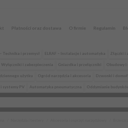
kt
Płatności oraz dostawa
O firmie
Regulamin
Bl
– Technika i przemysł
ELRAF – Instalacje i automatyka
Złączki 
Wyłączniki i zabezpieczenia
Gniazdka i przełączniki
Obudowy i 
odziennego użytku
Ogród narzędzia i akcesoria
Dzwonki i domo
i systemy PV
Automatyka pneumatyczna
Oddymianie budynkó
wna
Narzędzia i testery
Akcesoria i osprzęt narzędziowy
Brzeszc