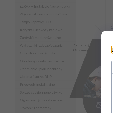
ELRAF – Instalacje i automatyka
Złączki i akcesoria montażowe
Lampy i oprawy LED
Korytka i uchwyty kablowe
Żarówki i moduły świetlne
Zapisz się do newsletter
Wyłączniki i zabezpieczenia
Otrzymuj informacje o no
Gniazdka i przełączniki
Obudowy i szafy rozdzielcze
d
Uziemienie i piorunochrony
Ubrania i sprzęt BHP
Przewody instalacyjne
Sprzęt codziennego użytku
Ogród narzędzia i akcesoria
Dzwonki i domofony