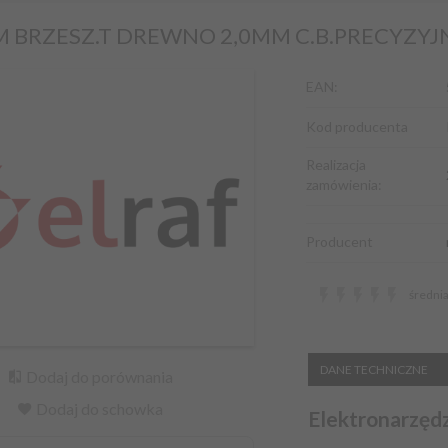
 BRZESZ.T DREWNO 2,0MM C.B.PRECYZYJNE 
EAN:
Kod producenta
Realizacja
zamówienia:
Producent
średni
DANE TECHNICZNE
Dodaj do porównania
Dodaj do schowka
Elektronarzędzi