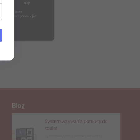
Blog
System wzywania pomocy do
toalet
System wzywania pomocy do toalety –