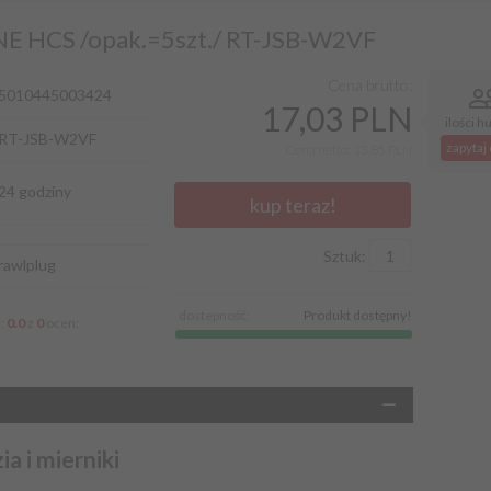
HCS /opak.=5szt./ RT-JSB-W2VF
Cena brutto:
5010445003424
17,
03 PLN
ilości 
RT-JSB-W2VF
zapytaj
Cena netto: 13,85 PLN
24 godziny
kup teraz!
Sztuk:
rawlplug
dostepność:
Produkt dostępny!
a:
0.0
z
0
ocen:
a i mierniki