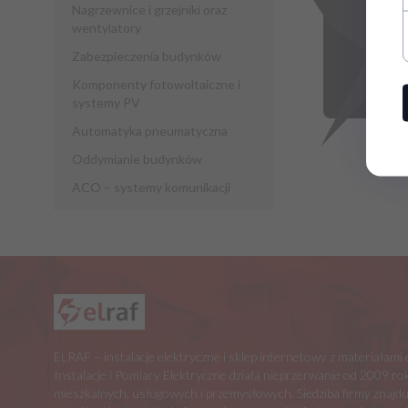
Nagrzewnice i grzejniki oraz
wentylatory
Zabezpieczenia budynków
Komponenty fotowoltaiczne i
systemy PV
Automatyka pneumatyczna
Oddymianie budynków
ACO – systemy komunikacji
ELRAF – instalacje elektryczne i sklep internetowy z materiałam
Instalacje i Pomiary Elektryczne działa nieprzerwanie od 2009 rok
mieszkalnych, usługowych i przemysłowych. Siedziba firmy znajdu