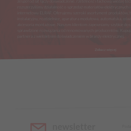
zespół od lat łączy doświadczenie, rzetelność i fachową wiedzę t
rozszerzyliśmy działalność o sprzedaż materiałów elektrycznych i
internetowy ELRAF. Oferujemy szeroki asortyment produktów, tak
instalacyjny, rozdzielnice, aparatura modułowa, automatyka, oświe
akcesoria montażowe. Naszym klientom zapewniamy szybkie dost
sprawdzone rozwiązania od renomowanych producentów. Kupują
partnera z wieloletnim doświadczeniem w branży elektrycznej.
Zobacz więcej
newsletter
Poda