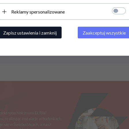
Reklamy spersonalizowane
Zapisz ustawienia i zamknij
Zaakceptuj wszystkie
i elektrotechnicznymi ELRAF
u, realizując instalacje w budynkach
je się w Świebodzicach, a nasz