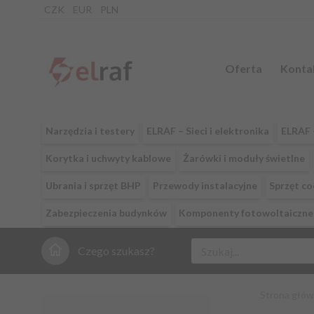
CZK
EUR
PLN
Oferta
Konta
Narzędzia i testery
ELRAF – Sieci i elektronika
ELRAF 
Korytka i uchwyty kablowe
Żarówki i moduły świetlne
Ubrania i sprzęt BHP
Przewody instalacyjne
Sprzęt c
Zabezpieczenia budynków
Komponenty fotowoltaiczne 
Czego szukasz?
Strona głó