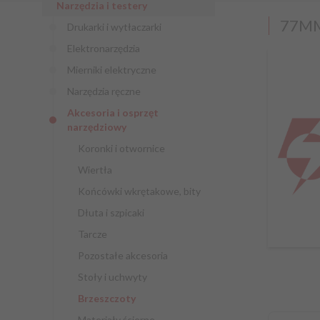
Narzędzia i testery
77MM
Drukarki i wytłaczarki
Elektronarzędzia
Mierniki elektryczne
Narzędzia ręczne
Akcesoria i osprzęt
narzędziowy
Koronki i otwornice
Wiertła
Końcówki wkrętakowe, bity
Dłuta i szpicaki
Tarcze
Pozostałe akcesoria
Stoły i uchwyty
Brzeszczoty
Materiały ścierne