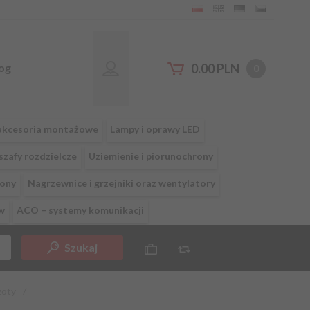
og
0.00
PLN
0
i akcesoria montażowe
Lampy i oprawy LED
szafy rozdzielcze
Uziemienie i piorunochrony
fony
Nagrzewnice i grzejniki oraz wentylatory
w
ACO – systemy komunikacji
Szukaj
zoty