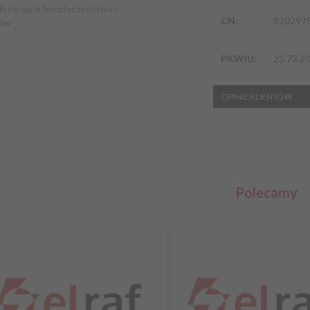
dotyczące bezpieczeństwa i
CN:
820299
ów
PKWiU:
25.73.20
OPINIE KLIENTÓW
Polecamy