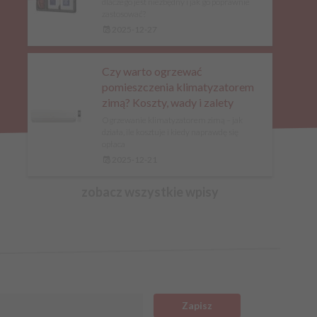
dlaczego jest niezbędny i jak go poprawnie
zastosować?
2025-12-27
Czy warto ogrzewać
pomieszczenia klimatyzatorem
zimą? Koszty, wady i zalety
Ogrzewanie klimatyzatorem zimą – jak
działa, ile kosztuje i kiedy naprawdę się
opłaca
2025-12-21
zobacz wszystkie wpisy
Zapisz