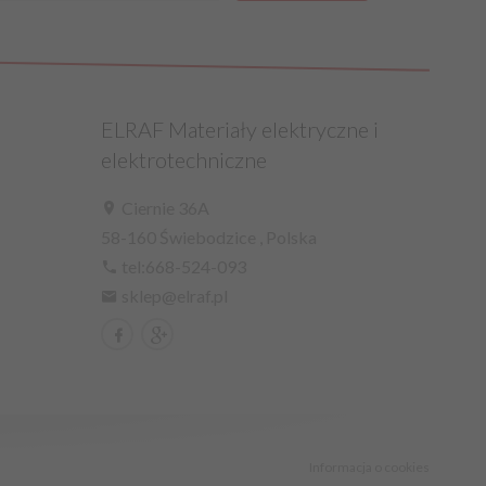
ELRAF Materiały elektryczne i
elektrotechniczne
Ciernie 36A
58-160
Świebodzice
,
Polska
tel:668-524-093
sklep@elraf.pl
Informacja o cookies
|