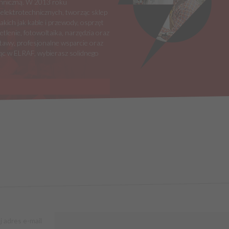
echniczną. W 2013 roku
 elektrotechnicznych, tworząc sklep
ich jak kable i przewody, osprzęt
tlenie, fotowoltaika, narzędzia oraz
awy, profesjonalne wsparcie oraz
c w ELRAF, wybierasz solidnego
j adres e-mail