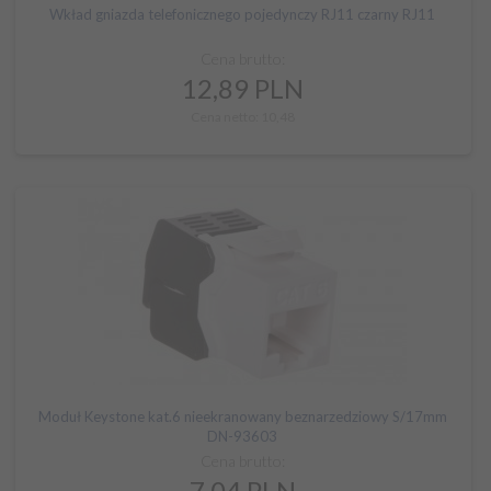
Wkład gniazda telefonicznego pojedynczy RJ11 czarny RJ11
Cena brutto:
12,
89
PLN
Cena netto: 10,48
Moduł Keystone kat.6 nieekranowany beznarzedziowy S/17mm
DN-93603
Cena brutto:
7,
04
PLN