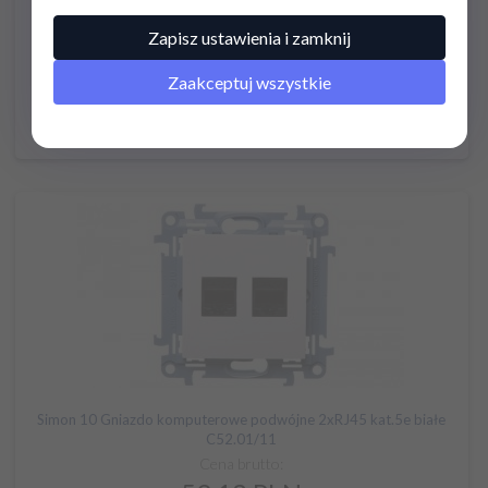
Moduł połączeniowy LSA UTP kat.6 ALANTEC WTM08
Zapisz ustawienia i zamknij
Cena brutto:
Zaakceptuj wszystkie
12,
16
PLN
Cena netto: 9,89
Simon 10 Gniazdo komputerowe podwójne 2xRJ45 kat.5e białe
C52.01/11
Cena brutto: