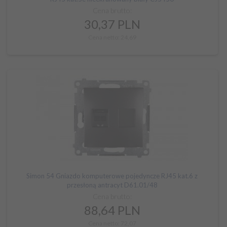
Cena brutto:
30,
37
PLN
Cena netto: 24,69
Simon 54 Gniazdo komputerowe pojedyncze RJ45 kat.6 z
przesłoną antracyt D61.01/48
Cena brutto:
88,
64
PLN
Cena netto: 72,07