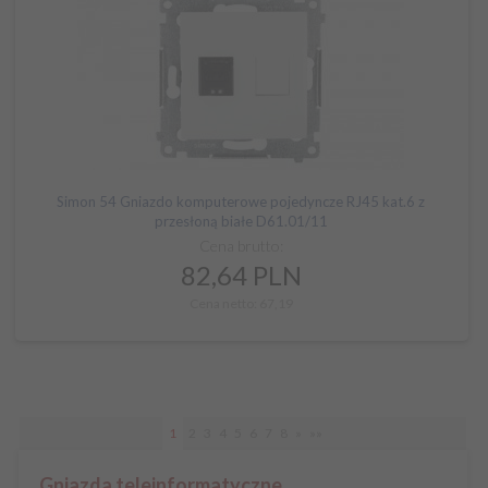
Simon 54 Gniazdo komputerowe pojedyncze RJ45 kat.6 z
przesłoną białe D61.01/11
Cena brutto:
82,
64
PLN
Cena netto: 67,19
1
2
3
4
5
6
7
8
»
»»
Gniazda teleinformatyczne