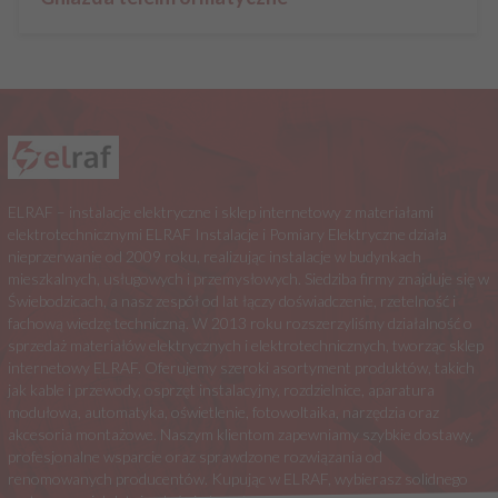
ELRAF – instalacje elektryczne i sklep internetowy z materiałami
elektrotechnicznymi ELRAF Instalacje i Pomiary Elektryczne działa
nieprzerwanie od 2009 roku, realizując instalacje w budynkach
mieszkalnych, usługowych i przemysłowych. Siedziba firmy znajduje się w
Świebodzicach, a nasz zespół od lat łączy doświadczenie, rzetelność i
fachową wiedzę techniczną. W 2013 roku rozszerzyliśmy działalność o
sprzedaż materiałów elektrycznych i elektrotechnicznych, tworząc sklep
internetowy ELRAF. Oferujemy szeroki asortyment produktów, takich
jak kable i przewody, osprzęt instalacyjny, rozdzielnice, aparatura
modułowa, automatyka, oświetlenie, fotowoltaika, narzędzia oraz
akcesoria montażowe. Naszym klientom zapewniamy szybkie dostawy,
profesjonalne wsparcie oraz sprawdzone rozwiązania od
renomowanych producentów. Kupując w ELRAF, wybierasz solidnego