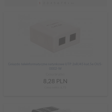
1
2
3
4
5
6
7
8
»
»»
Gniazdo teleinformatyczne natynkowe UTP 2xRJ45 kat.5e OU5-
0002-W
Cena brutto:
8,
28
PLN
Cena netto: 6,73