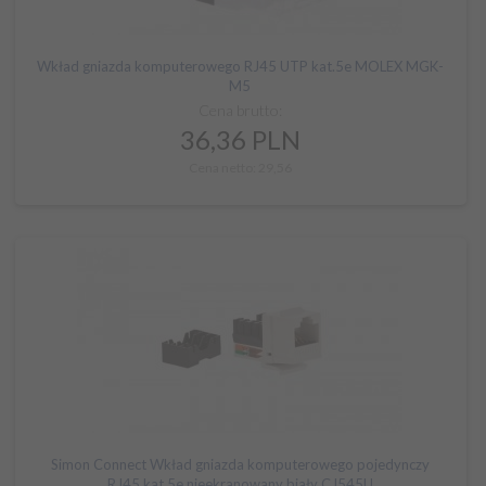
Wkład gniazda komputerowego RJ45 UTP kat.5e MOLEX MGK-
M5
Cena brutto:
36,
36
PLN
Cena netto: 29,56
Simon Connect Wkład gniazda komputerowego pojedynczy
RJ45 kat.5e nieekranowany biały CJ545U