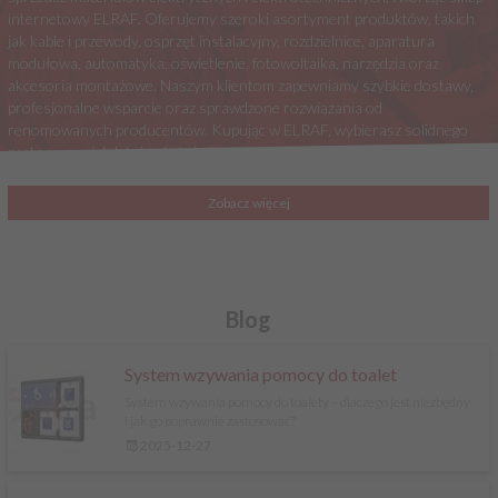
internetowy ELRAF. Oferujemy szeroki asortyment produktów, takich
jak kable i przewody, osprzęt instalacyjny, rozdzielnice, aparatura
modułowa, automatyka, oświetlenie, fotowoltaika, narzędzia oraz
akcesoria montażowe. Naszym klientom zapewniamy szybkie dostawy,
profesjonalne wsparcie oraz sprawdzone rozwiązania od
renomowanych producentów. Kupując w ELRAF, wybierasz solidnego
partnera z wieloletnim doświadczeniem w branży elektrycznej.
Zobacz więcej
Blog
System wzywania pomocy do toalet
System wzywania pomocy do toalety – dlaczego jest niezbędny
i jak go poprawnie zastosować?
2025-12-27