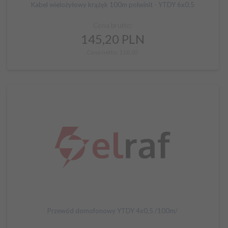
Kabel wielożyłowy krążęk 100m polwinit - YTDY 6x0.5
Cena brutto:
145,
20
PLN
Cena netto: 118,05
Przewód domofonowy YTDY 4x0,5 /100m/