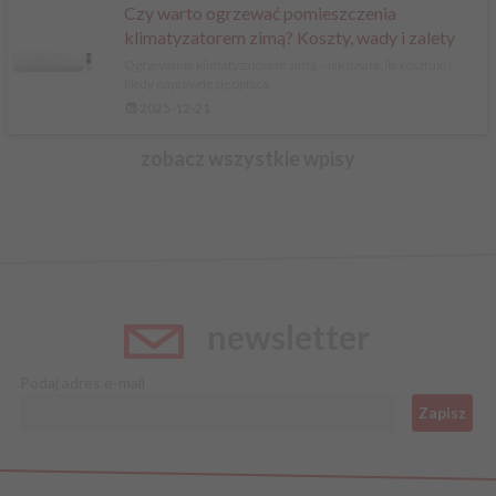
Czy warto ogrzewać pomieszczenia
klimatyzatorem zimą? Koszty, wady i zalety
Ogrzewanie klimatyzatorem zimą – jak działa, ile kosztuje i
kiedy naprawdę się opłaca
2025-12-21
zobacz wszystkie wpisy
newsletter
Podaj adres e-mail
Zapisz