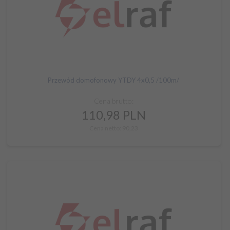
Przewód domofonowy YTDY 4x0,5 /100m/
Cena brutto:
110,
98
PLN
Cena netto: 90,23