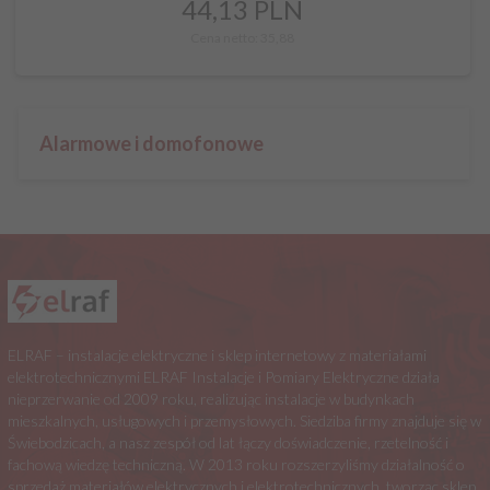
44,
13
PLN
Cena netto: 35,88
Alarmowe i domofonowe
ELRAF – instalacje elektryczne i sklep internetowy z materiałami
elektrotechnicznymi ELRAF Instalacje i Pomiary Elektryczne działa
nieprzerwanie od 2009 roku, realizując instalacje w budynkach
mieszkalnych, usługowych i przemysłowych. Siedziba firmy znajduje się w
Świebodzicach, a nasz zespół od lat łączy doświadczenie, rzetelność i
fachową wiedzę techniczną. W 2013 roku rozszerzyliśmy działalność o
sprzedaż materiałów elektrycznych i elektrotechnicznych, tworząc sklep