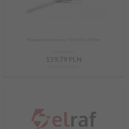
Przewód domofonowy YTDY 6x0,5 /100m/
Cena brutto:
159,
79
PLN
Cena netto: 129,91