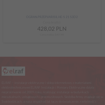
OGRAN.PRZEP.VARISIL HE-S 21 S3D2
Cena brutto:
428,
02
PLN
Cena netto: 347,98
ELRAF – instalacje elektryczne i sklep internetowy z materiałami
elektrotechnicznymi ELRAF Instalacje i Pomiary Elektryczne działa
nieprzerwanie od 2009 roku, realizując instalacje w budynkach
mieszkalnych, usługowych i przemysłowych. Siedziba firmy znajduje się w
Świebodzicach, a nasz zespół od lat łączy doświadczenie, rzetelność i