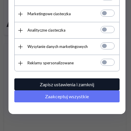
OGRANICZ.PRZEPIĘĆ BOP-R SE 30.350 BZ 1
Cena brutto:
Marketingowe ciasteczka
124,
14
PLN
Cena netto: 100,93
Analityczne ciasteczka
Podaj adres e-mail
Wysyłanie danych marketingowych
Reklamy spersonalizowane
Zapisz ustawienia i zamknij
Zaakceptuj wszystkie