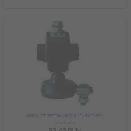
OGRANICZ.PRZEPIĘĆ BOP-R SE 45.350 BZ 1
Cena brutto:
93,
42
PLN