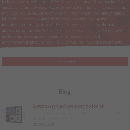
fachową wiedzę techniczną. W 2013 roku rozszerzyliśmy działalność o
sprzedaż materiałów elektrycznych i elektrotechnicznych, tworząc sklep
internetowy ELRAF. Oferujemy szeroki asortyment produktów, takich
jak kable i przewody, osprzęt instalacyjny, rozdzielnice, aparatura
modułowa, automatyka, oświetlenie, fotowoltaika, narzędzia oraz
akcesoria montażowe. Naszym klientom zapewniamy szybkie dostawy,
profesjonalne wsparcie oraz sprawdzone rozwiązania od
renomowanych producentów. Kupując w ELRAF, wybierasz solidnego
partnera z wieloletnim doświadczeniem w branży elektrycznej.
Zobacz więcej
Blog
System wzywania pomocy do toalet
System wzywania pomocy do toalety – dlaczego jest niezbędny
i jak go poprawnie zastosować?
2025-12-27