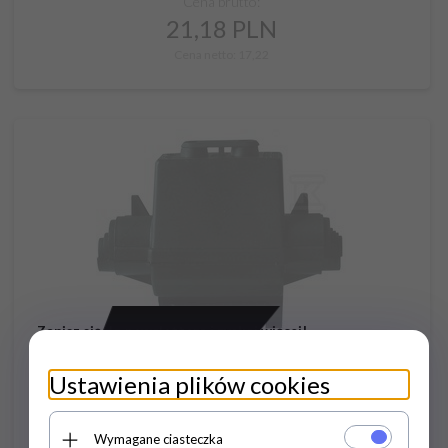
Cena brutto:
21,
18
PLN
Cena netto: 17,22
Zapisz się do newslettera i zyskaj więcej!
Otrzymuj informacje o nowych produktach, promocjach oraz
×
poradach dotyczących instalacji elektrycznych.
Ustawienia plików cookies
Wymagane ciasteczka