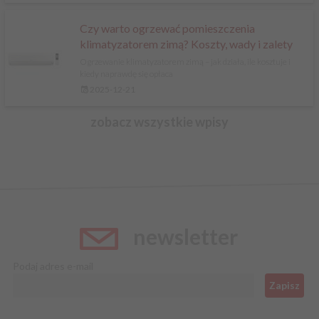
Czy warto ogrzewać pomieszczenia
klimatyzatorem zimą? Koszty, wady i zalety
Ogrzewanie klimatyzatorem zimą – jak działa, ile kosztuje i
kiedy naprawdę się opłaca
2025-12-21
zobacz wszystkie wpisy
newsletter
Podaj adres e-mail
Zapisz