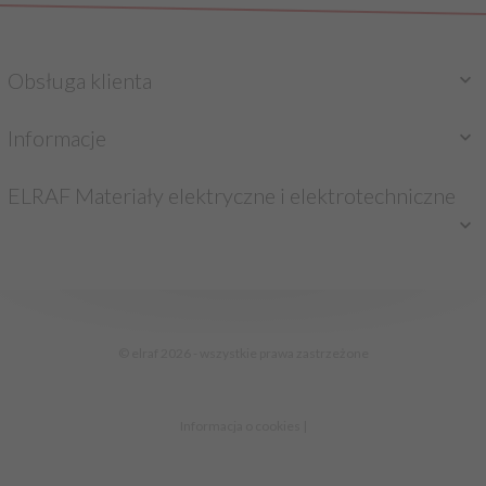
Obsługa klienta
Informacje
ELRAF Materiały elektryczne i elektrotechniczne
sklep@elraf.pl
© elraf 2026 - wszystkie prawa zastrzeżone
Informacja o cookies
|