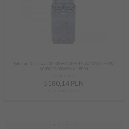
Softstart 3-fazowy 200-480VAC 80A 45kW/400V Uc=24V
AC/DC S3 3RW3046-1BB04
Cena brutto:
5180,
14
PLN
Cena netto: 4211,50
1
2
3
4
5
»