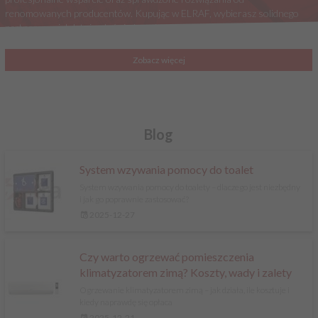
renomowanych producentów. Kupując w ELRAF, wybierasz solidnego
partnera z wieloletnim doświadczeniem w branży elektrycznej.
Zobacz więcej
Blog
System wzywania pomocy do toalet
System wzywania pomocy do toalety – dlaczego jest niezbędny
i jak go poprawnie zastosować?
2025-12-27
Czy warto ogrzewać pomieszczenia
klimatyzatorem zimą? Koszty, wady i zalety
Ogrzewanie klimatyzatorem zimą – jak działa, ile kosztuje i
kiedy naprawdę się opłaca
2025-12-21