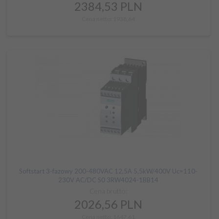
2384,
53
PLN
Cena netto: 1938,64
Softstart 3-fazowy 200-480VAC 12,5A 5,5kW/400V Uc=110-
230V AC/DC S0 3RW4024-1BB14
Cena brutto:
2026,
56
PLN
Cena netto: 1647,61