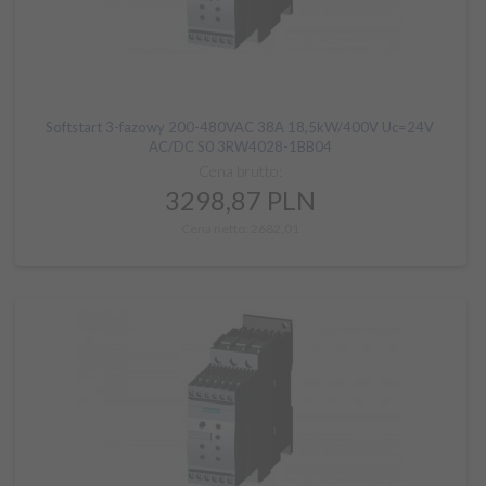
Softstart 3-fazowy 200-480VAC 38A 18,5kW/400V Uc=24V
AC/DC S0 3RW4028-1BB04
Cena brutto:
3298,
87
PLN
Cena netto: 2682,01