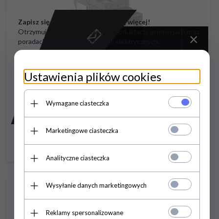
Zapisz się do newslettera i zyskaj więcej!
Otrzymuj informacje o nowych produktach, promocjach oraz
×
poradach dotyczących instalacji elektrycznych.
Ustawienia plików cookies
Softstart 3-fazowy 200-480VAC 106A 55kW/400V Uc=110-
Wymagane ciasteczka
230V AC/DC S3 3RW4047-1BB14
Cena brutto:
6384,
12
PLN
Marketingowe ciasteczka
Podaj adres e-mail
Cena netto: 5190,34
Analityczne ciasteczka
Wysyłanie danych marketingowych
Reklamy spersonalizowane