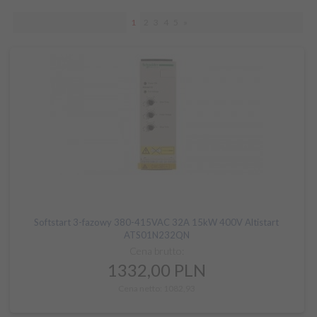
1
2
3
4
5
»
Softstart 3-fazowy 380-415VAC 32A 15kW 400V Altistart
ATS01N232QN
Cena brutto:
1332,
00
PLN
Cena netto: 1082,93