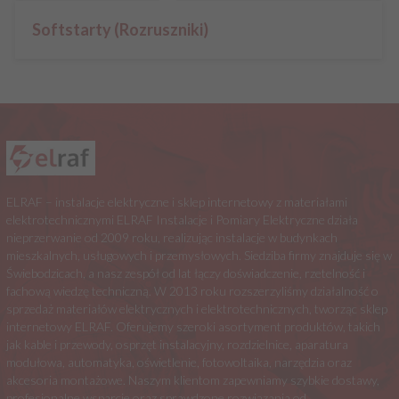
Softstarty (Rozruszniki)
ELRAF – instalacje elektryczne i sklep internetowy z materiałami
elektrotechnicznymi ELRAF Instalacje i Pomiary Elektryczne działa
nieprzerwanie od 2009 roku, realizując instalacje w budynkach
mieszkalnych, usługowych i przemysłowych. Siedziba firmy znajduje się w
Świebodzicach, a nasz zespół od lat łączy doświadczenie, rzetelność i
fachową wiedzę techniczną. W 2013 roku rozszerzyliśmy działalność o
sprzedaż materiałów elektrycznych i elektrotechnicznych, tworząc sklep
internetowy ELRAF. Oferujemy szeroki asortyment produktów, takich
jak kable i przewody, osprzęt instalacyjny, rozdzielnice, aparatura
modułowa, automatyka, oświetlenie, fotowoltaika, narzędzia oraz
akcesoria montażowe. Naszym klientom zapewniamy szybkie dostawy,
profesjonalne wsparcie oraz sprawdzone rozwiązania od