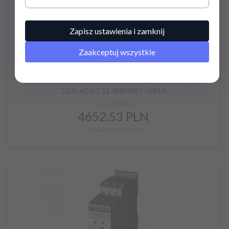
Zapisz ustawienia i zamknij
Zaakceptuj wszystkie
Softstart 3-fazowy 200-480VAC 63A 30kW/400V Uc=110-
230V AC/DC S2 3RW4037-1BB14
Cena brutto:
4652,
53
PLN
Cena netto: 3782,54