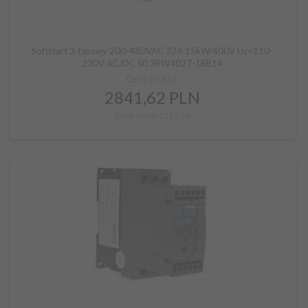
Softstart 3-fazowy 200-480VAC 32A 15kW/400V Uc=110-
230V AC/DC S0 3RW4027-1BB14
Cena brutto:
2841,
62
PLN
Cena netto: 2310,26