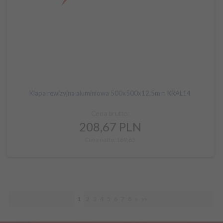
Klapa rewizyjna aluminiowa 500x500x12,5mm KRAL14
Cena brutto:
208,
67
PLN
Cena netto: 169,65
1
2
3
4
5
6
7
8
»
»»