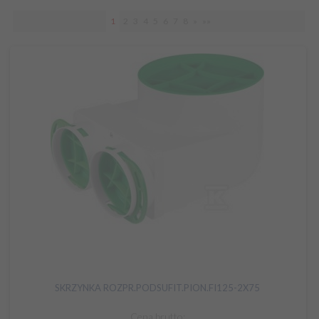
1
2
3
4
5
6
7
8
»
»»
SKRZYNKA ROZPR.PODSUFIT.PION.FI125-2X75
Cena brutto: