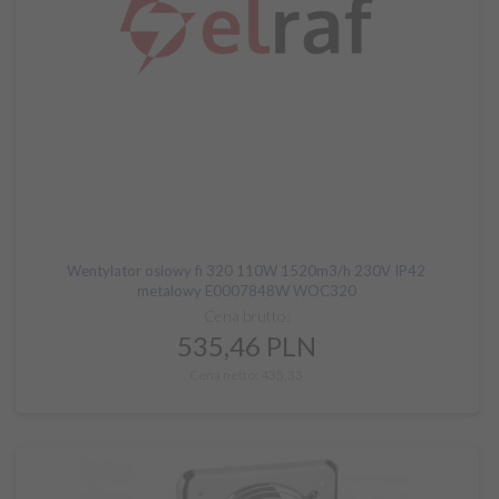
Wentylator osiowy fi 320 110W 1520m3/h 230V IP42
metalowy E0007848W WOC320
Cena brutto:
535,
46
PLN
Cena netto: 435,33