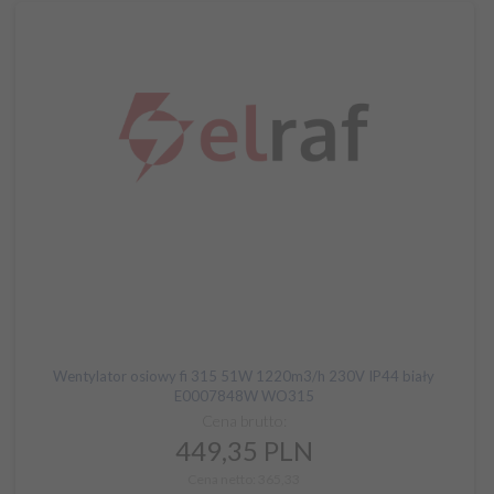
Wentylator osiowy fi 315 51W 1220m3/h 230V IP44 biały
E0007848W WO315
Cena brutto:
449,
35
PLN
Cena netto: 365,33