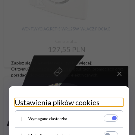
WENT.WYCIAG.RETIS WR125W-WŁACZ.POCIĄG.
Cena brutto:
127,
55
PLN
Cena netto: 103,70
Zapisz się do newslettera i zyskaj więcej!
Otrzymuj informacje o nowych produktach, promocjach oraz
×
poradach dotyczących instalacji elektrycznych.
Ustawienia plików cookies
Wymagane ciasteczka
Podaj adres e-mail