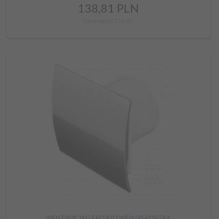
138,
81
PLN
Cena netto: 112,85
WENT.WYCIAG.ESCUDO WEI100-KOSTKA