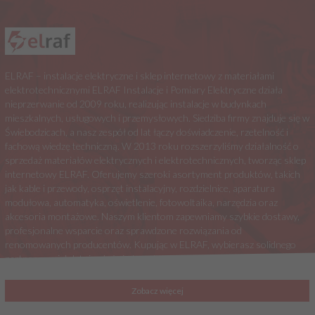
ELRAF – instalacje elektryczne i sklep internetowy z materiałami
elektrotechnicznymi ELRAF Instalacje i Pomiary Elektryczne działa
nieprzerwanie od 2009 roku, realizując instalacje w budynkach
mieszkalnych, usługowych i przemysłowych. Siedziba firmy znajduje się w
Świebodzicach, a nasz zespół od lat łączy doświadczenie, rzetelność i
fachową wiedzę techniczną. W 2013 roku rozszerzyliśmy działalność o
sprzedaż materiałów elektrycznych i elektrotechnicznych, tworząc sklep
internetowy ELRAF. Oferujemy szeroki asortyment produktów, takich
jak kable i przewody, osprzęt instalacyjny, rozdzielnice, aparatura
modułowa, automatyka, oświetlenie, fotowoltaika, narzędzia oraz
akcesoria montażowe. Naszym klientom zapewniamy szybkie dostawy,
profesjonalne wsparcie oraz sprawdzone rozwiązania od
renomowanych producentów. Kupując w ELRAF, wybierasz solidnego
partnera z wieloletnim doświadczeniem w branży elektrycznej.
Zobacz więcej