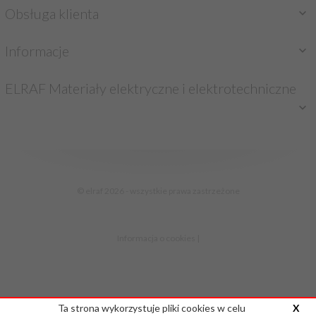
Obsługa klienta
Informacje
ELRAF Materiały elektryczne i elektrotechniczne
sklep@elraf.pl
© elraf 2026 - wszystkie prawa zastrzeżone
Informacja o cookies
|
Ta strona wykorzystuje pliki cookies w celu
X