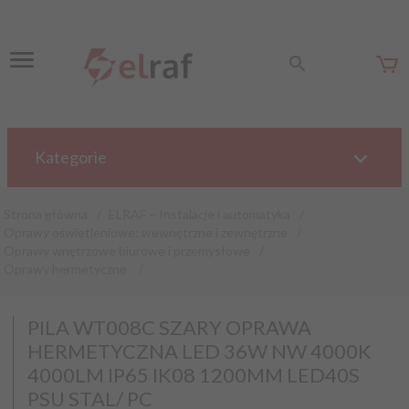
Kategorie
Strona główna
ELRAF – Instalacje i automatyka
Oprawy oświetleniowe: wewnętrzne i zewnętrzne
Oprawy wnętrzowe biurowe i przemysłowe
Oprawy hermetyczne
PILA WT008C SZARY OPRAWA
HERMETYCZNA LED 36W NW 4000K
4000LM IP65 IK08 1200MM LED40S
PSU STAL/ PC