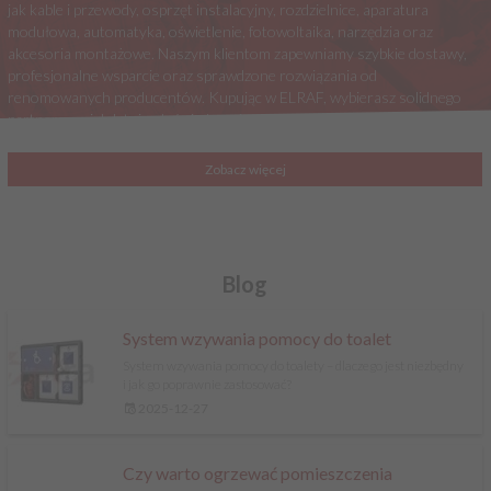
jak kable i przewody, osprzęt instalacyjny, rozdzielnice, aparatura
modułowa, automatyka, oświetlenie, fotowoltaika, narzędzia oraz
akcesoria montażowe. Naszym klientom zapewniamy szybkie dostawy,
profesjonalne wsparcie oraz sprawdzone rozwiązania od
renomowanych producentów. Kupując w ELRAF, wybierasz solidnego
partnera z wieloletnim doświadczeniem w branży elektrycznej.
Zobacz więcej
Blog
System wzywania pomocy do toalet
System wzywania pomocy do toalety – dlaczego jest niezbędny
i jak go poprawnie zastosować?
2025-12-27
Czy warto ogrzewać pomieszczenia