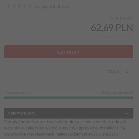
średnia:
0.0
z
0
ocen:
Cena brutto:
62,
69 PLN
Cena netto: 50,97 PLN
kup teraz!
Sztuk:
dostepność:
Produkt dostępny!
OPIS PRODUKTU
Oprawy hermetyczne to oświetlenie przeznaczone do trudnych
warunków, takich jak wilgoć, kurz, czy agresywne chemikalia. Są
stosowane w magazynach, halach przemysłowych, stacjach