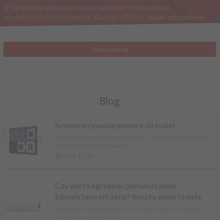
profesjonalne wsparcie oraz sprawdzone rozwiązania od
alprod
renomowanych producentów. Kupując w ELRAF, wybierasz solidnego
partnera z wieloletnim doświadczeniem w branży elektrycznej.
alprod sp. z o.o.
amazon
Zobacz więcej
an-kom 2 spÓŁka z
ograniczonĄ
odpowiedzialnoŚciĄ
anamet europe bv
Blog
aniro
System wzywania pomocy do toalet
aniro lsis
System wzywania pomocy do toalety – dlaczego jest niezbędny
aniro torun
i jak go poprawnie zastosować?
2025-12-27
anro
anticor
Czy warto ogrzewać pomieszczenia
apator
klimatyzatorem zimą? Koszty, wady i zalety
apator s.a.
Ogrzewanie klimatyzatorem zimą – jak działa, ile kosztuje i
kiedy naprawdę się opłaca