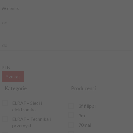
W cenie:
od
do
PLN
Kategorie
Producenci
ELRAF – Sieci i
3f filippi
elektronika
3m
ELRAF – Technika i
70mai
przemysł