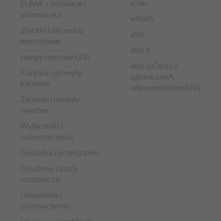
a-lan
ELRAF – Instalacje i
automatyka
a4tech
Złączki i akcesoria
abb
montażowe
abb 4
Lampy i oprawy LED
abb spÓŁka z
Korytka i uchwyty
ograniczonĄ
kablowe
odpowiedzialnoŚciĄ
Żarówki i moduły
abraboro
świetlne
acar
Wyłączniki i
aci partner
zabezpieczenia
aci partner sp. z o.o.
Gniazdka i przełączniki
ACO
Obudowy i szafy
rozdzielcze
adata
Uziemienie i
adelid
piorunochrony
adidas