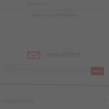
apator toruŃ
2025-12-21
apator-powogaz
zobacz wszystkie wpisy
apc
aqara
aquaphor
armac
armacell
newsletter
art
as-schwabe
Podaj adres e-mail
Zapisz
assa abloy
assmann
assmann distribution
assmann distribution sp.
Obsługa klienta
z o
astat logistyka sp. z o.o.